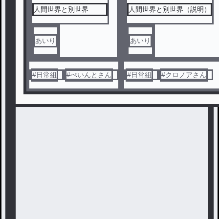
人間世界と別世界
人間世界と別世界（説明）
あいり
あいり
#
日常組
#
ぺいんとさん
#
日常組
#
クロノアさん