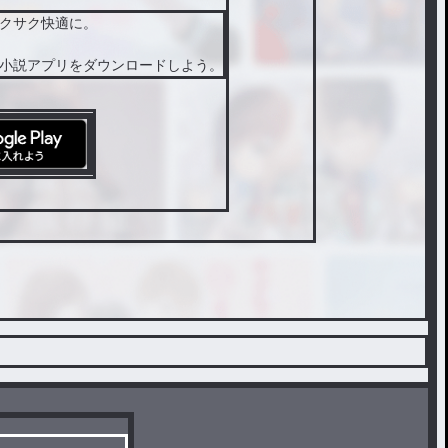
クサク快適に。
小説アプリをダウンロードしよう。