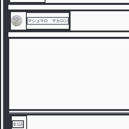
マシュマロ マカロン
全
1
話