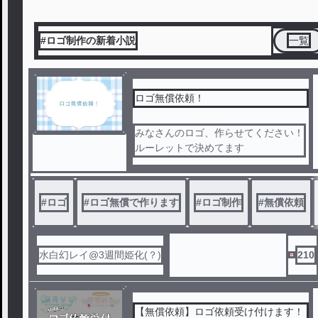
#ロゴ制作の新着小説
一覧
ロゴ無償依頼！
みなさんのロゴ、作らせてください！
ルーレットで決めてます
#
ロゴ
#
ロゴ無償で作ります
#
ロゴ制作
#
無償依頼
水白幻レイ@3週間姫化(？)
210
【無償依頼】ロゴ依頼受け付けます！