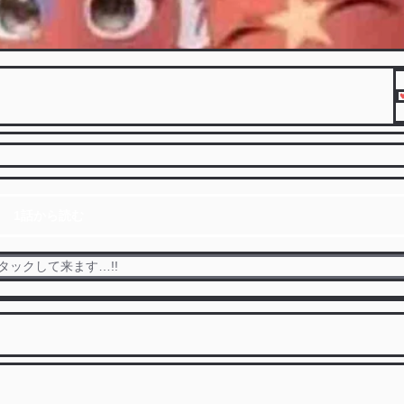
1話から読む
タックして来ます…!!