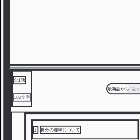
全
1
話
最新話から
1話
109
文字
自分の趣味について
1
.