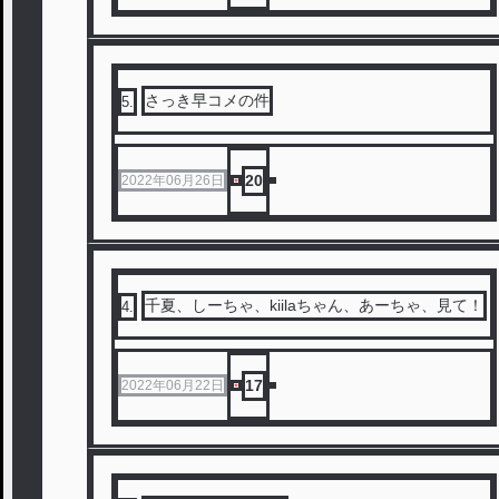
さっき早コメの件
5
.
20
2022年06月26日
千夏、しーちゃ、kiilaちゃん、あーちゃ、見て！
4
.
17
2022年06月22日