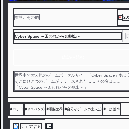
20
雑談、その他
Cyber Space ～囚われからの脱出～
1話から読む
世界中で大人気のゲームポータルサイト「Cyber Space」ある
そこにひとつのゲームがリリースされた…… その名は……
「Cyber Space ～囚われからの脱出～」
#
ホラー
#
サスペンス
#
電脳世界
#
自分がゲームの主人公
#
一次創作
シェアする