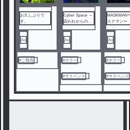
お久しぶりで
Cyber Space ～
MASKMAN
す。
囚われからの脱
スクマン〜
出～
Ao
Ao
Ao
#
ご報告
#
ホラー
#
ホラー
#
サスペンス
#
サスペンス