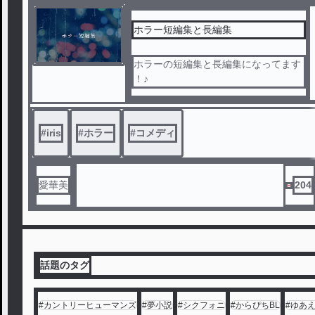
ホラー短編集と長編集
ホラーの短編集と長編集になってます
！♪
#
iris
#
ホラー
#
コメディ
愛華美
204
話題のタグ
#
カントリーヒューマンズ
#
夢小説
#
シクフォニ
#
からぴちBL
#
ゆあ