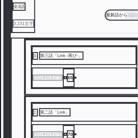
全
3
話
最新話から
1話
3,231
文字
第三話「Link -再び-」
3
.
65
2021年02月27日
第二話「Link」
2
.
70
2021年02月27日