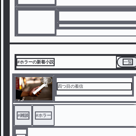
#ホラーの新着小説
一覧
完
結
四つ目の着信
ノベ
ル
#
雑談
#
ホラー