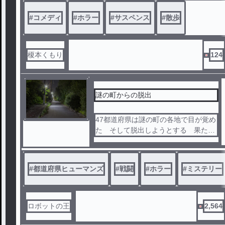
#
コメディ
#
ホラー
#
サスペンス
#
散歩
榎本くもり
124
謎の町からの脱出
47都道府県は謎の町の各地で目が覚め
た そして脱出しようとする 果たし
て都道府県たちは脱出できるのか そ
してこの町に隠された秘密とは
#
都道府県ヒューマンズ
#
戦闘
#
ホラー
#
ミステリー
ロボットの王
2,564