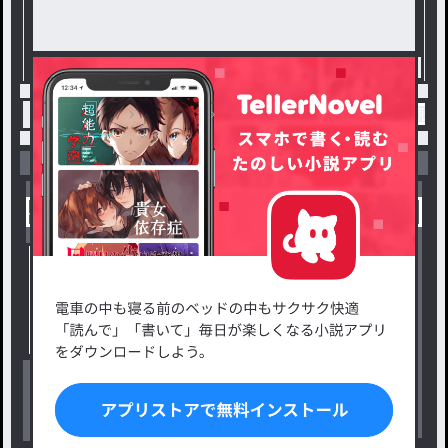
トップ
ホラー
Cyber Space ～囚われからの脱出
小説を探す
ジャンルから探す
新着小説一覧
恋愛・ロマンス
タグ一覧
ロマンスファンタジー
小説コンテスト応募・公募
ファンタジー・異世界・SF
出版・メディアミックス作品
ホラー・ミステリー
BL
ドラマ
コメディ