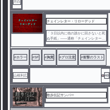
月白
チェインレター・リローデッド
「３日以内に他の誰かに回さないと死
ぬ手紙」——通称「チェインレター」
。それは単なる都市伝説ではなく、ほ
んとうに人を殺す手紙だった。突然現
れたチェインレターによって次々と犠
#
ホラー
#
SF
#
胸糞
#
グロ注意
#
衝撃のラスト
牲者が現れる中、平凡な女子高生・菊
田千尋と校内一の問題児・篠原夏樹は
死の連鎖を食い止めるため奔走する。
しかし、やがてふたりのもとにもチェ
山根利広
40
インレターが届くのだった……。
散歩伝記サンパー