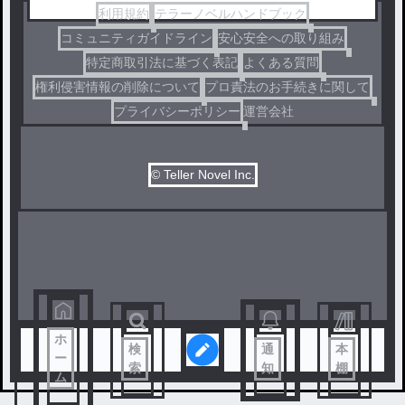
利用規約
テラーノベルハンドブック
コミュニティガイドライン
安心安全への取り組み
特定商取引法に基づく表記
よくある質問
権利侵害情報の削除について
プロ責法のお手続きに関して
プライバシーポリシー
運営会社
© Teller Novel Inc.
ホ
検
通
本
ー
索
知
棚
ム