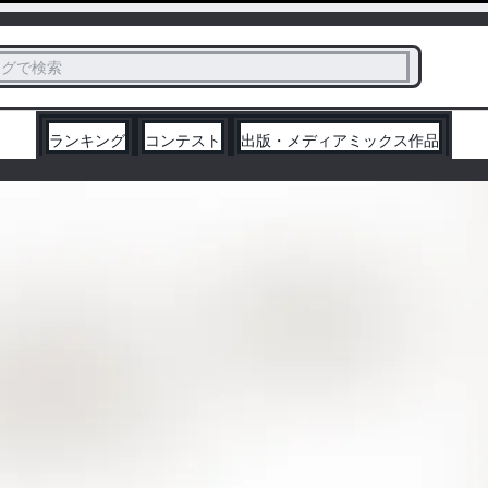
ス
タグで検索
く
ランキング
コンテスト
出版・メディアミックス作品