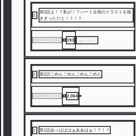
第3話え！？私が！？ハート企画のイラストを描
3
.
ききっただと！？！？
193
2026年05月23日
センシティブ
第2話ごめんごめんごめんごめん
2
.
2,064
2026年05月23日
第1話あっはははぁああはぁ！？！？
1
.