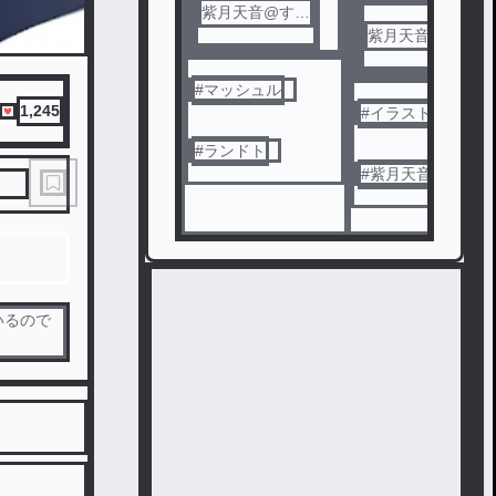
紫月天音@すた
らい
紫月天音@すた
らい
#
マッシュル
1,245
#
イラスト
#
ランドト
#
紫月天音
いるので