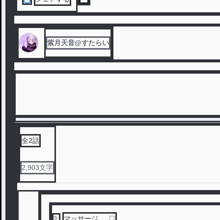
紫月天音@すたらい
全
2
話
2,903
文字
マッサージ､､､♡
2
.