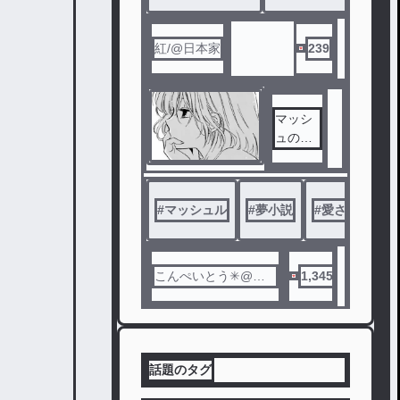
マッシ
愛要素
ュルLIN
って必
Eじゃ
要だよ
紅/@日本家
239
なくな
ねええ
って来
え☆」
たぞオ
ラ
マッシ
ュの妹
もアザ
なしで
す……
#
マッシュル
#
夢小説
#
愛され要素あ
¿?
こんぺいとう✳︎@引
1,345
退（??）
話題のタグ