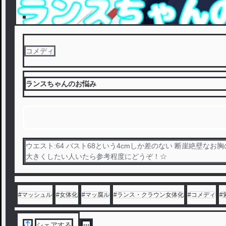
コメディ
ランスちゃんのお悩み
ウエスト:64 バスト68という4cmしか差のない 断崖絶壁な
大きくしたい人いたら参考程度にどうぞ！☆
#
マッシュル
#
女体化
#
マッ腐ル
#
ランス・クラウン女体化
#
コメディ
#
シェアする