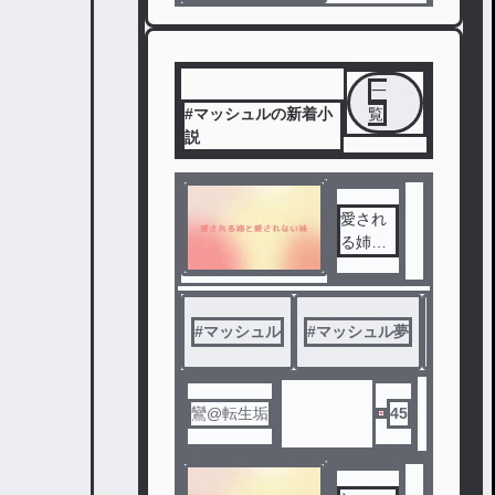
一
#マッシュルの新着小
覧
説
愛され
る姉と
愛され
ない妹
#
マッシュル
#
マッシュル夢
#
キャラ
鸞@転生垢
45