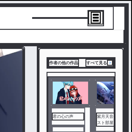
トーリーを書
作者の他の作品
すべて見る
君の心の声
紫月天音のイラ
スト部屋