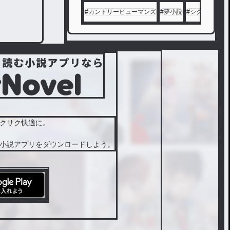
#
カントリーヒューマンズ
#
夢小説
#
シクフォニ
#
クサク快適に。
小説アプリをダウンロードしよう。