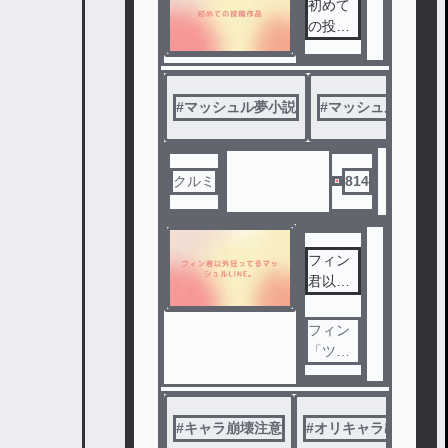
初めて
の投稿
作品
#
マッシュル夢小説
#
マッシュル
#
マ
クルミ
814
フィン
君以外
狂って
るマッ
フィン
シュルL
「ツッ
INE。
コミ疲
だと思
れた。
ってた
」サト
#
キャラ崩壊注意
#
のか、
オリキャラ出ます
リ「恋