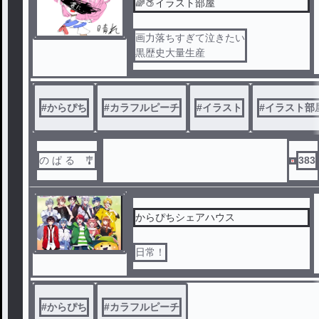
🌈🍑イラスト部屋
画力落ちすぎて泣きたい
黒歴史大量生産
#
からぴち
#
カラフルピーチ
#
イラスト
#
イラスト部
の ぱ る 🎐
383
からぴちシェアハウス
日常！
#
からぴち
#
カラフルピーチ