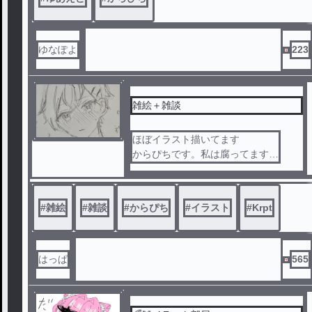
ゆなぽよ
223
雑絵＋雑談
ほぼイラスト描いてます
からぴちです。私は腐ってます。
ほぼアナログですわよ
#
雑絵
#
雑談
#
からぴち
#
イラスト
#
Krpt
はっぱ
565