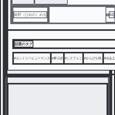
姫野（ひめの）める
82
話題のタグ
#
カントリーヒューマンズ
#
夢小説
#
シクフォニ
#
からぴちBL
#
ゆあ