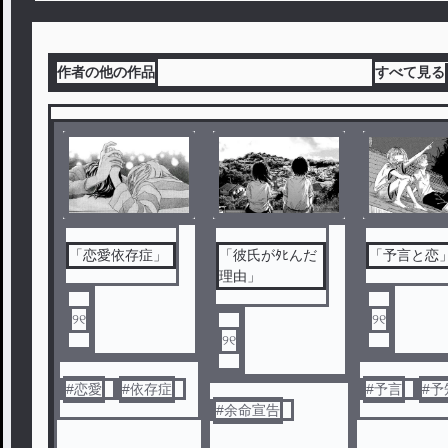
作者の他の作品
すべて見る
「恋愛依存症」
「彼氏がﾀﾋんだ
「予言と恋
理由」
୨୧
୨୧
୨୧
#
恋愛
#
依存症
#
予言
#
予
#
余命宣告