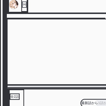
୨୧
全
2
話
最新話から
1話