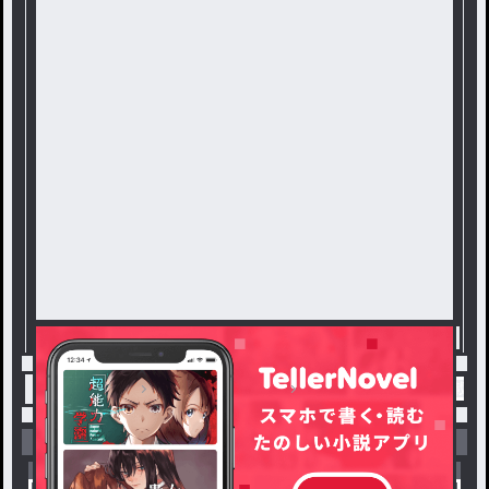
トップ
恋愛・ロマンス
「幸せ者」 / ୨୧の連載小