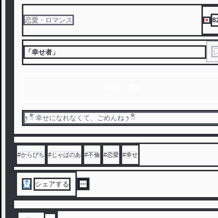
8
恋愛・ロマンス
「幸せ者」
1話から読む
ꫂ ၴႅၴ 幸せになれなくて、ごめんね ꫂ ၴႅၴ
#
からぴち
#
じゃぱのあ
#
不倫
#
恋愛
#
幸せ
シェアする