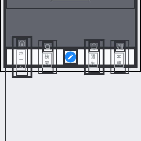
ホ
検
通
本
ー
索
知
棚
ム