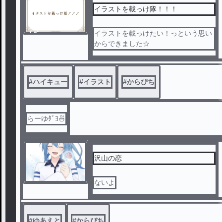
イラストを載っけ隊！！！
ノベ
イラストを載っけたい！っという思い
ル
からできました☆
#
ハイキュー
#
イラスト
#
からぴち
らーゆﾀﾞﾖ🍜
沢山の恋
ないよ
#
ゆあえと
#
からぴち