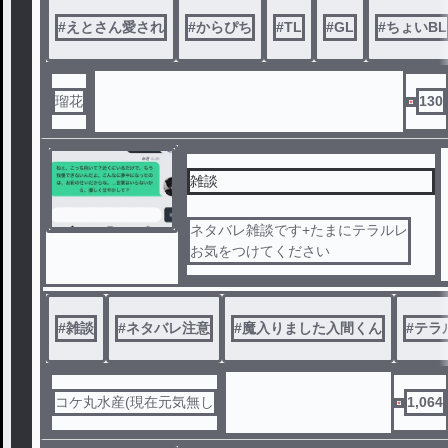
#
えとさん愛され
#
からぴち
#
TL
#
GL
#
ちょいBL
瑠花
130
雑談
ネタバレ雑談です+たまにテラルレ
お気をつけてください
#
雑談
#
ネタバレ注意
#
魔入りました入間くん
#
テラ
コケ丸水産(現在元気無し
1,064