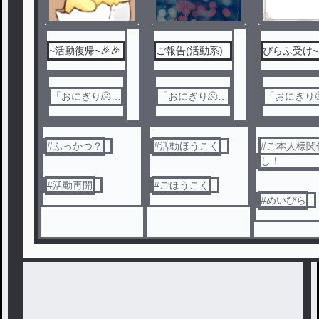
~活動復帰~🎉🎉
ご報告(活動系)
ぴらふ受け~
「おにぎり🫠
「おにぎり🫠
「おにぎり
🍙」
🍙」
🍙」
#
ふっかつ？
#
活動ほうこく
#
ご本人様関
し！
#
活動再開
#
ごほうこく
#
めいぴら