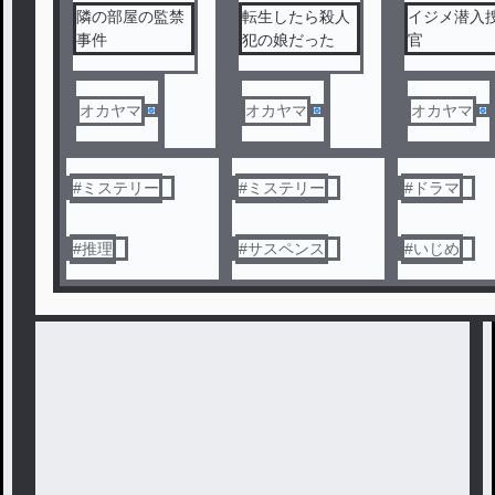
隣の部屋の監禁
転生したら殺人
イジメ潜入
事件
犯の娘だった
官
オカヤマ
オカヤマ
オカヤマ
#
ミステリー
#
ミステリー
#
ドラマ
#
推理
#
サスペンス
#
いじめ