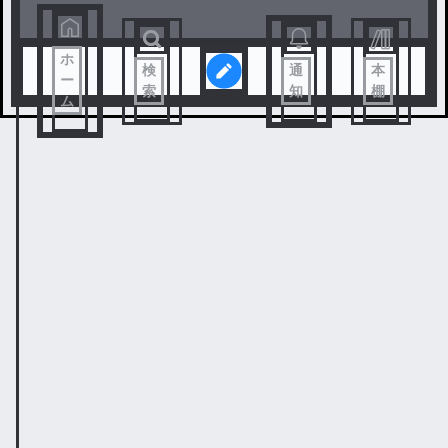
ホ
検
通
本
ー
索
知
棚
ム