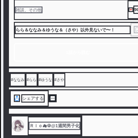
9
雑談、その他
らら＆ななみ＆ゆうな＆（さや）以外見ないで〜！
1話から読む
#
ななみ
#
らら
#
ゆうな
#
さや
シェアする
Ｒｉｏ☁🍪@1週間男子化