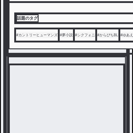
話題のタグ
#
カントリーヒューマンズ
#
夢小説
#
シクフォニ
#
からぴちBL
#
ゆあ