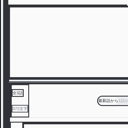
全
3
話
最新話から
1話
372
文字