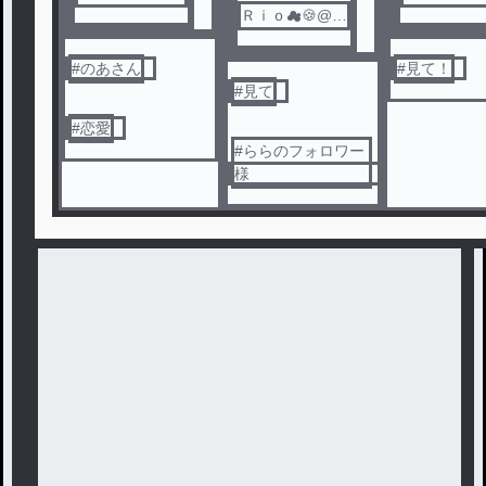
週間男子化
Ｒｉｏ☁🍪@1
週間男子化
週間男子化
#
のあさん
#
見て！
#
見て
#
恋愛
#
ららのフォロワー
様