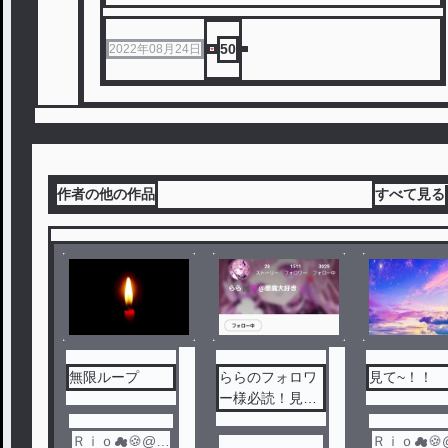
50
2022年08月24日
作者の他の作品
すべて見る
無限ループ
ららのフォロワ
見て~！！
ー様必読！見な
いとガチで損
Ｒｉｏ☁🍪@1
Ｒｉｏ☁🍪