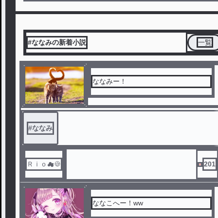
#ななみの新着小説
一覧
ななみー！
#
ななみ
Ｒｉｏ☁🍪
201
ななこへー！ww