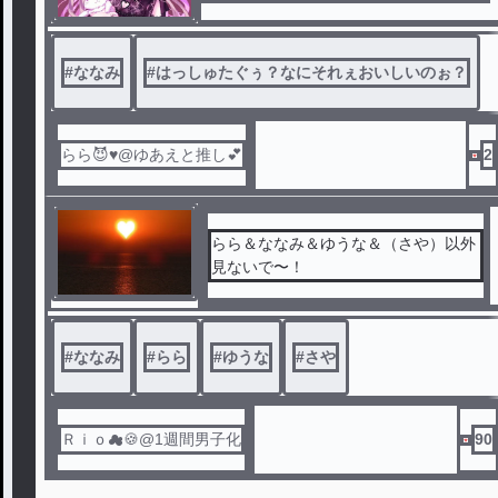
#
ななみ
#
はっしゅたぐぅ？なにそれぇおいしいのぉ？
らら😈♥️@ゆあえと推し💕
2
らら＆ななみ＆ゆうな＆（さや）以外
見ないで〜！
#
ななみ
#
らら
#
ゆうな
#
さや
Ｒｉｏ☁🍪@1週間男子化
90