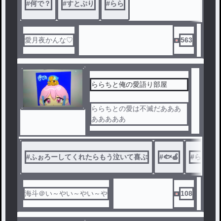
#
何で？
#
すとぷり
#
らら
愛月夜かんな♡
563
ららちと俺の愛語り部屋
ららちとの愛は不滅だあああ
あああああ
#
ふぉろーしてくれたらもう泣いて喜ぶ
#
🐟🍏
#
らら
海斗＠い～やい～やい～や
108