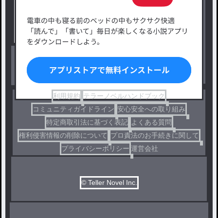
タグ一覧
ロマンスファンタジー
小説コンテスト応募・公募
ファンタジー・異世界・SF
出版・メディアミックス作品
ホラー・ミステリー
BL
ドラマ
コメディ
利用規約
テラーノベルハンドブック
コミュニティガイドライン
安心安全への取り組み
特定商取引法に基づく表記
よくある質問
権利侵害情報の削除について
プロ責法のお手続きに関して
プライバシーポリシー
運営会社
© Teller Novel Inc.