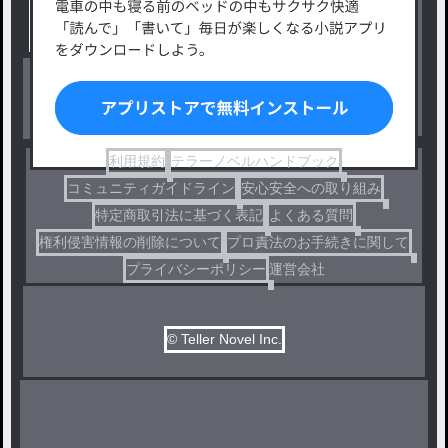
小説コンテスト応募・公募
ファンタジー・異世界・SF
出版・メディアミックス作品
ホラー・ミステリー
BL
ドラマ
コメディ
利用規約
テラーノベルハンドブック
コミュニティガイドライン
安心安全への取り組み
特定商取引法に基づく表記
よくある質問
権利侵害情報の削除について
プロ責法のお手続きに関して
プライバシーポリシー
運営会社
© Teller Novel Inc.