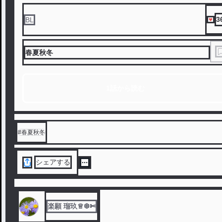
3
BL
春夏秋冬
1話から読む
#
春夏秋冬
シェアする
楽願 瑠玖♕❆✄