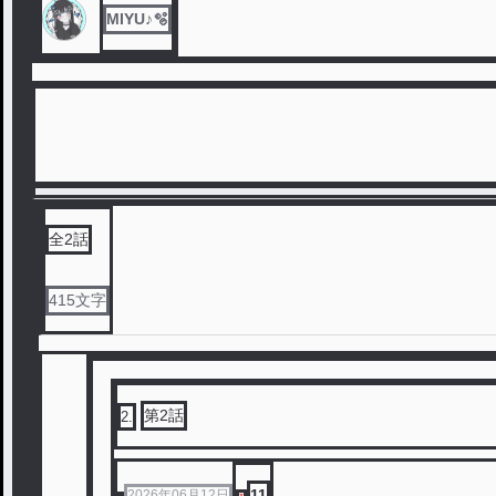
MIYU♪🫧
全
2
話
415
文字
第2話
2
.
11
2026年06月12日