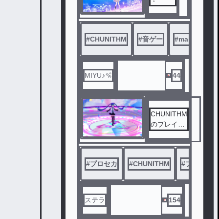
#
CHUNITHM
#
音ゲー
#
maimai
#
MIYU♪🫧
44
CHUNITHM
のプレイ結
果ー！
#
プロセカ
#
CHUNITHM
#
プレイ結
ステラ
154