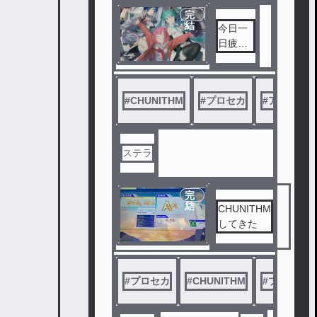
完
結
今日一
日疲れ
た()
#
CHUNITHM
#
プロセカ
#
アンソロ
ステラ
完
結
CHUNITHM
してきた
#
プロセカ
#
CHUNITHM
#
プレイ結