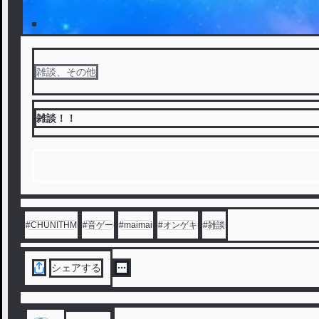
雑談、その他
雑談！！
#
CHUNITHM
#
音ゲー
#
maimai
#
オンゲキ
#
雑談
シェアする