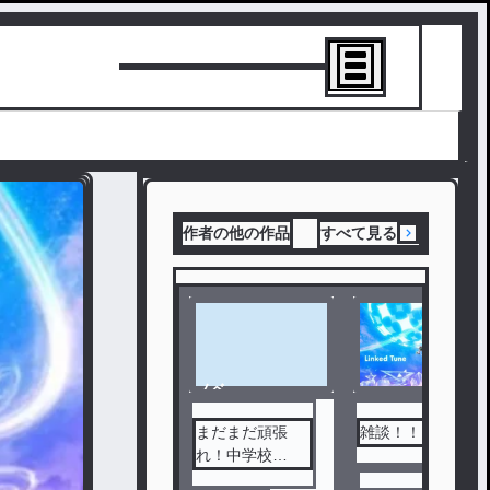
トーリーを書
作者の他の作品
すべて見る
ノベ
ル
まだまだ頑張
雑談！！
れ！中学校
CHUNITHMプレ