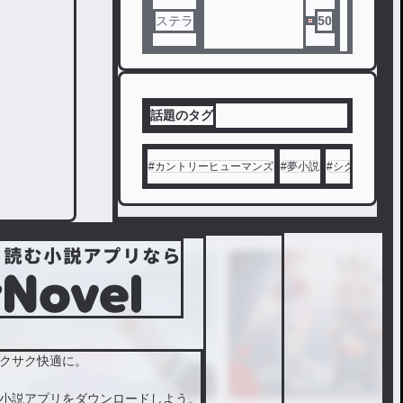
ステラ
50
話題のタグ
#
カントリーヒューマンズ
#
夢小説
#
シクフォニ
#
クサク快適に。
小説アプリをダウンロードしよう。