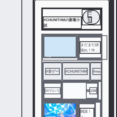
一
#CHUNITHMの新着小
覧
説
まだまだ頑
張れ！中学
校CHUNIT
ノベ
HMプレイ
ル
ヤー！
#
音ゲー
#
CHUNITHM
#
maimai
#
MIYU♪🫧
158
雑談！
！