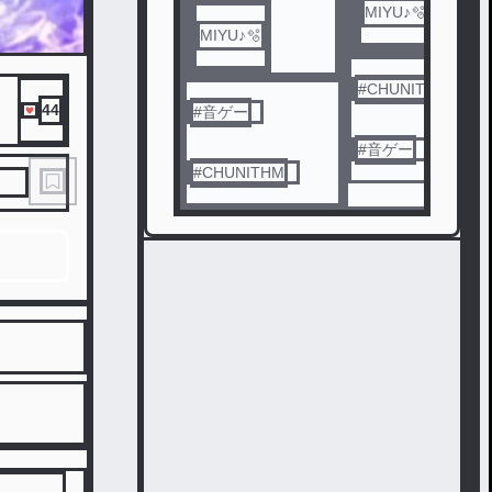
イヤー！
MIYU♪🫧
MIYU♪🫧
#
CHUNITHM
44
#
音ゲー
#
音ゲー
#
CHUNITHM