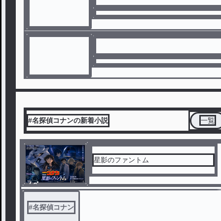
#名探偵コナンの新着小説
一覧
星影のファントム
ノベ
ル
#
名探偵コナン