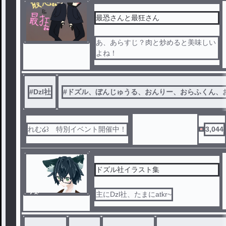
最恐さんと最狂さん
あ、あらすじ？肉と炒めると美味しい
よね！
#
Dzl社
#
ドズル、ぼんじゅうる、おんりー、おらふくん、お
れむ໒꒱ 特別イベント開催中！
3,044
ドズル社イラスト集
ノベ
主にDzl社、たまにatkr~
ル