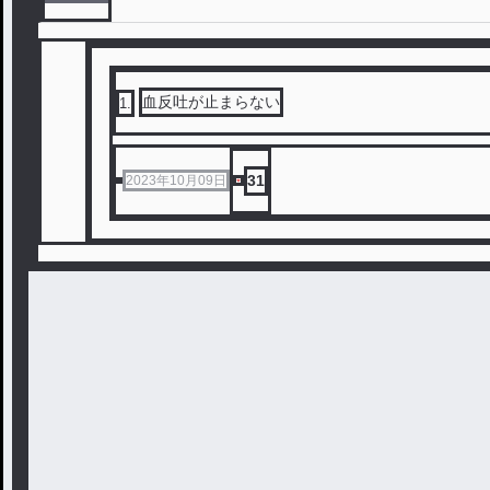
血反吐が止まらない
1
.
31
2023年10月09日