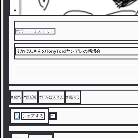
ホラー・ミステリー
りかぽんさんのTonyTordヤンデレの感想会
#
Tony
#
血反吐
#
りかぽんさん
#
感想会
シェアする