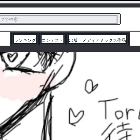
ス
タグで検索
く
ランキング
コンテスト
出版・メディアミックス作品