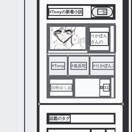
#Tonyの新着小説
一覧
りかぽん
さんのTo
nyTordヤ
ンデレの
感想会
#
Tony
#
血反吐
#
りかぽんさん
#
自称ゆくあ
31
話題のタグ