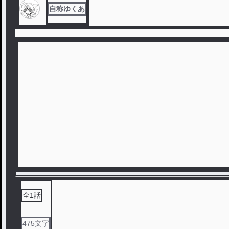
自称ゆくあ
全
1
話
475
文字