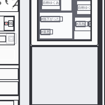
自称ゆくあ
自称ゆくあ
#
熱下がった
31
#
高熱
#
死んだ
#
最悪