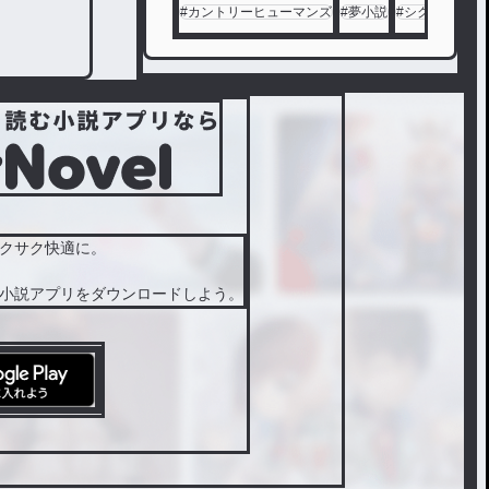
#
カントリーヒューマンズ
#
夢小説
#
シクフォニ
#
クサク快適に。
小説アプリをダウンロードしよう。