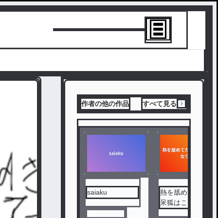
トーリーを書
作者の他の作品
すべて見る
saiaku
熱を舐めてた阿
呆狐はこうなり
ます