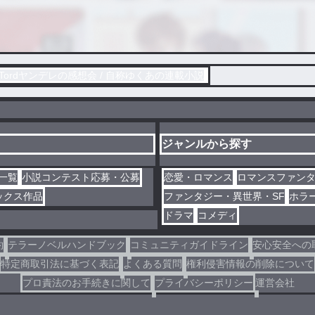
Tordヤンデレの感想会 / 自称ゆくあの連載小説
ジャンルから探す
一覧
小説コンテスト応募・公募
恋愛・ロマンス
ロマンスファン
ックス作品
ファンタジー・異世界・SF
ホラ
ドラマ
コメディ
約
テラーノベルハンドブック
コミュニティガイドライン
安心安全への
特定商取引法に基づく表記
よくある質問
権利侵害情報の削除について
プロ責法のお手続きに関して
プライバシーポリシー
運営会社