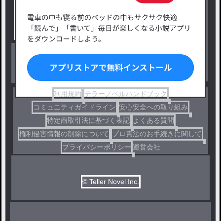
タグ一覧
ロマンスファンタジー
小説コンテスト応募・公募
ファンタジー・異世界・SF
出版・メディアミックス作品
ホラー・ミステリー
BL
ドラマ
コメディ
利用規約
テラーノベルハンドブック
コミュニティガイドライン
安心安全への取り組み
特定商取引法に基づく表記
よくある質問
権利侵害情報の削除について
プロ責法のお手続きに関して
プライバシーポリシー
運営会社
© Teller Novel Inc.