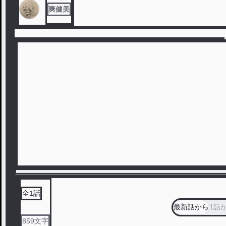
爽健美
全
1
話
最新話から
1話
859
文字