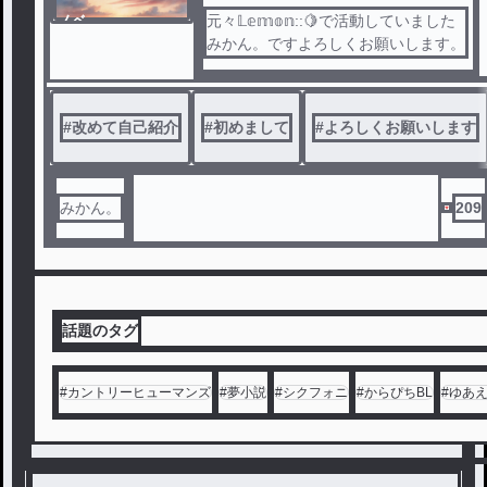
ノベ
元々𝕃𝕖𝕞𝕠𝕟::🍋で活動していました
ル
みかん。ですよろしくお願いします。
#
改めて自己紹介
#
初めまして
#
よろしくお願いします
みかん。
209
話題のタグ
#
カントリーヒューマンズ
#
夢小説
#
シクフォニ
#
からぴちBL
#
ゆあ