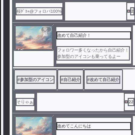
桜ﾀﾞﾖ⭐︎@フォロバ100%
2
完
結
改めて自己紹介！
ノベ
フォロワー多くなったから自己紹介！
ル
参加型のアイコンも乗ってるよー
#
参加型のアイコン
#
自己紹介
#
改めて自己紹介
そりゃぁ
22
改めてこんにちは