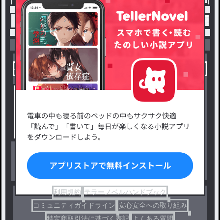
トップ
改めて自己紹介
改めて自己紹介 / 爽健
小説を探す
ジャンルから探す
新着小説一覧
恋愛・ロマンス
タグ一覧
ロマンスファンタジー
小説コンテスト応募・公募
ファンタジー・異世界・SF
出版・メディアミックス作品
ホラー・ミステリー
BL
ドラマ
コメディ
利用規約
テラーノベルハンドブック
コミュニティガイドライン
安心安全への取り組み
特定商取引法に基づく表記
よくある質問