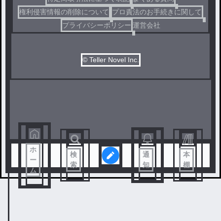
権利侵害情報の削除について
プロ責法のお手続きに関して
プライバシーポリシー
運営会社
© Teller Novel Inc.
ホ
検
通
本
ー
索
知
棚
ム