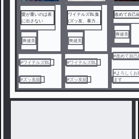
愛が重いのは表
ワイテルズBL集
改めて自己
に出さない
(ズッ友、暴力
組、整地組)
爽健美
爽健美
爽健美
#
改めて自己
#
ワイテルズBL
#
ワイテルズBL
#
よろしくお
#
ズッ友組
#
ズッ友組
ます