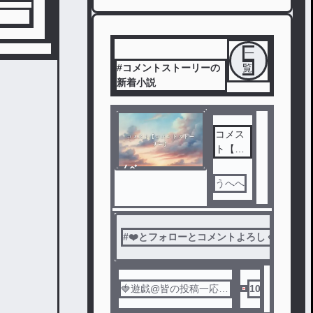
一
#コメントストーリーの
覧
新着小説
コメス
ト【コ
メント
ノベ
ストー
ル
うへへ
リー】
#
❤️とフォローとコメントよろしく
#
オ
🍓遊戯@皆の投稿一応見
10
てるよ