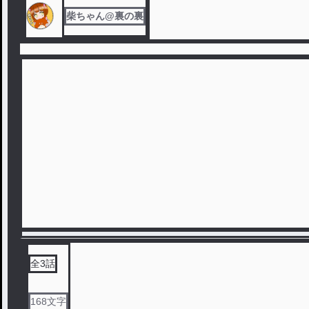
柴ちゃん@裏の裏
全
3
話
168
文字