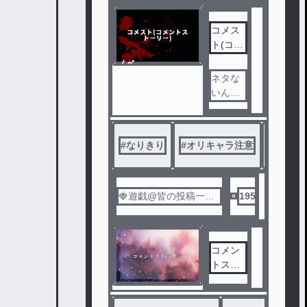
コメス
ト(コメ
ントス
ノベ
トーリ
ル
ネタな
ー)
いんだ
けどね
#
なりきり
#
オリキャラ注意
#
❤️と
🍓遊戯@皆の投稿一応
195
見てるよ
コメン
トスト
ーリー