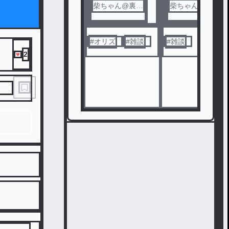
柴ちゃん@裏の
柴ちゃん@裏の
裏
裏
#
オリズ
#
雑談
#
雑談
2