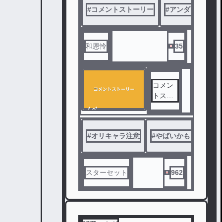
#
コメントストーリー
#
アンダーテールA
和恩怜
35
コメン
トスト
ーリー
ノベ
ル
#
オリキャラ注意
#
やばいかも？
#
可
スターセット
962