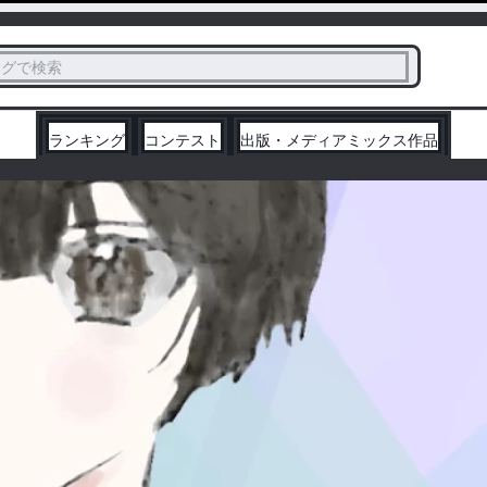
ス
タグで検索
く
ランキング
コンテスト
出版・メディアミックス作品