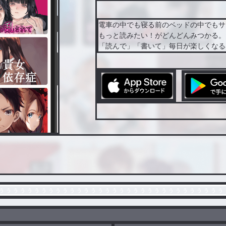
電車の中でも寝る前のベッドの中でもサ
もっと読みたい！がどんどんみつかる。
「読んで」「書いて」毎日が楽しくなる
ぅぅぅぅぅぅぅぅぅぅぅぅぅぅぅぅぅぅぅぅぅぅぅぅぅぅぅぅぅぅぅぅぅ