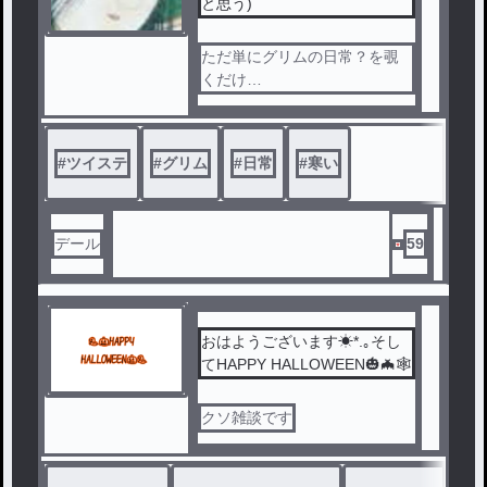
と思う)
ただ単にグリムの日常？を覗
くだけ
⚠
監督生出てきます♡
#
ツイステ
#
グリム
#
日常
#
寒い
デール
59
おはようございます☀︎*.｡そし
てHAPPY HALLOWEEN🎃🦇🕸
クソ雑談です