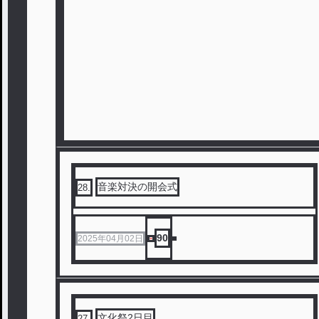
音楽対決の開会式
28
.
90
2025年04月02日
文化祭2日目
27
.