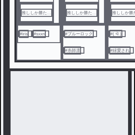
に愛されたんだ
けど?!
推ししか勝たん
推ししか勝たん
推ししか勝
#
iris
#
sxxn
#
ブルーロック
#
( ᐛ )
#
糸師凛
#
緑愛され