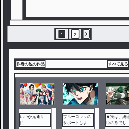
1
2
作者の他の作品
すべて見る
いつか元通り
ブルーロックの
🍵実は、総
に……
サポートしよう
臣の孫でし
としたらみんな
た……?!