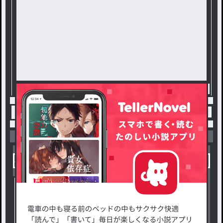
トップ
BL
俺クロ 短編もあれば長編もある / 推し
小説を探す
ジャンルから探す
新着小説一覧
恋愛・ロマンス
タグ一覧
ロマンスファンタジー
小説コンテスト応募・公募
ファンタジー・異世界・SF