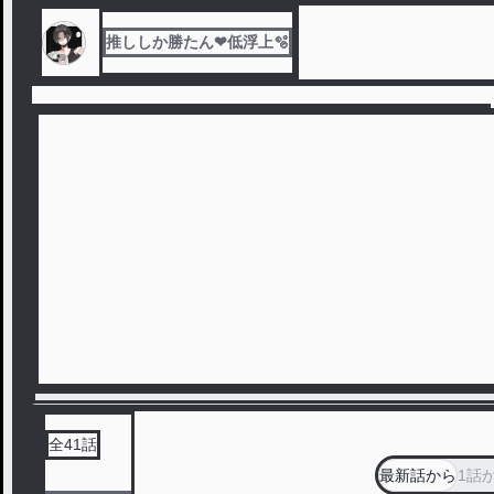
推ししか勝たん❤︎低浮上🫧‪
全
41
話
最新話から
1話