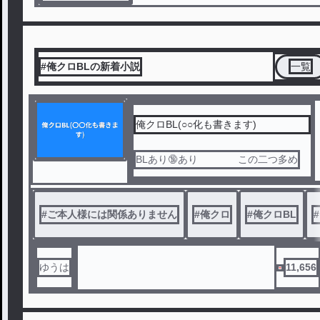
#俺クロBLの新着小説
一覧
俺クロBL(○○化も書きます)
BLあり🔞あり この二つ多め
#
ご本人様には関係ありません
#
俺クロ
#
俺クロBL
#
ゆうは
11,656