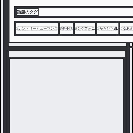
話題のタグ
#
カントリーヒューマンズ
#
夢小説
#
シクフォニ
#
からぴちBL
#
ゆあ