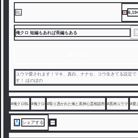
6,19
BL
俺クロ 短編もあれば長編もある
1話から読む
ユウマ愛されます！マキ、真白、ナナセ、コウ生きてる設定で
す！ ほのぼの
#
俺クロBL
#
俺クロ
#
取り憑かれた俺と黒神心霊相談所
#
黒神ユウマ
#
愛
シェアする