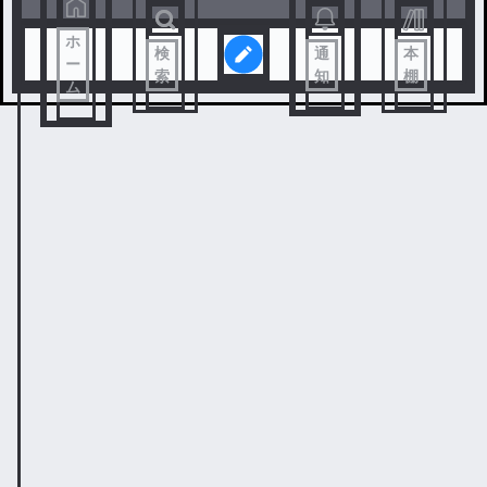
ホ
検
通
本
ー
索
知
棚
ム