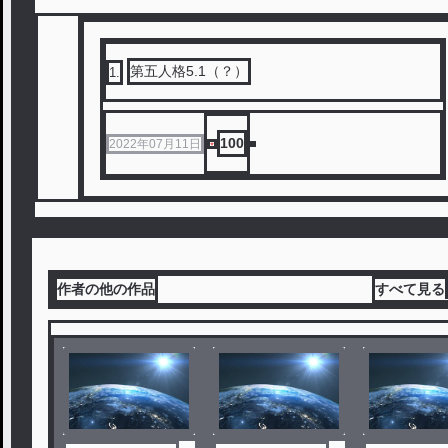
第五人格5.1（？）
1
.
100
2022年07月11日
作者の他の作品
すべて見る