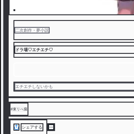
二次創作・夢小説
ドラ場♡エチエチ♡
エチエチしないかも
#
東リべ腐
シェアする