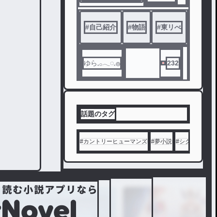
語 に つ
みんな
い て !!
と生活
#
自己紹介
#
物語
#
東リべ
#
東リべ
するお
話。
ゆら𓈒𓂂𓂃◌𓈒𓐍
232
話題のタグ
#
カントリーヒューマンズ
#
夢小説
#
シクフォニ
#