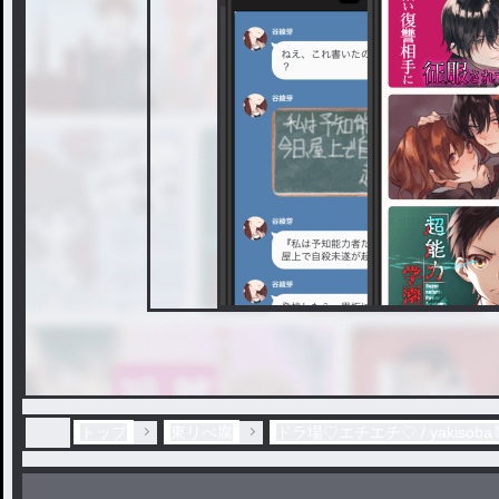
トップ
東リべ腐
ドラ場♡エチエチ♡ / yakisob