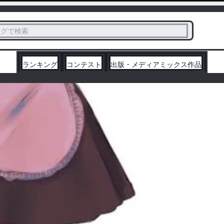
ス
タグで検索
く
ランキング
コンテスト
出版・メディアミックス作品