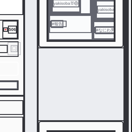
yakisoba🐰🏐
yakisoba🐰🏐
#
報告
506
#
なにわ男子