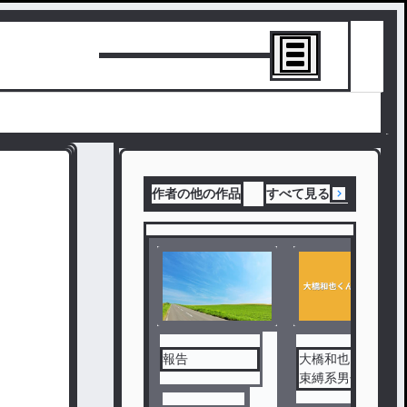
トーリーを書
作者の他の作品
すべて見る
報告
大橋和也くんは
束縛系男子