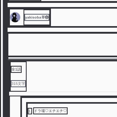
yakisoba🐰🏐
全
1
話
315
文字
ドラ場♡エチエチ♡
1
.