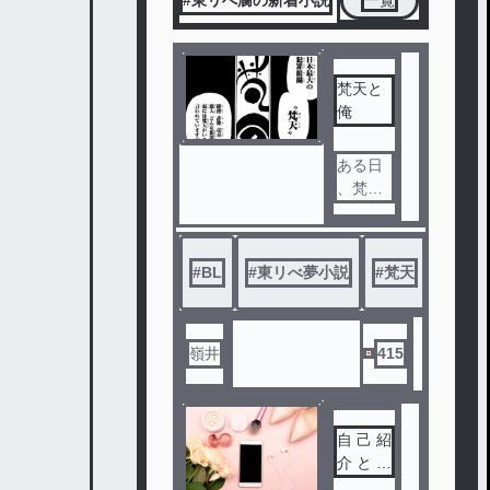
#東リべ腐の新着小説
一覧
梵天と
俺
ある日
、梵天
のメン
バーで
ある灰
#
BL
#
東リべ夢小説
#
梵天
#
東リ
谷兄弟
に連れ
て行か
れ、痛
嶺井
415
い事、
怖い事
が大嫌
自 己 紹
いな主
介 と 今
人公が
後 の 物
梵天の