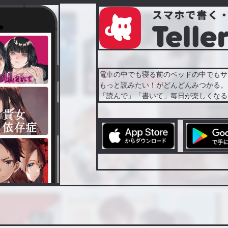
電車の中でも寝る前のベッドの中でもサ
もっと読みたい！がどんどんみつかる。
「読んで」「書いて」毎日が楽しくなる