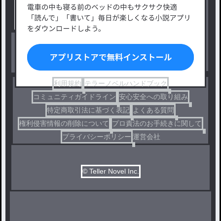
小説コンテスト応募・公募
ファンタジー・異世界・SF
出版・メディアミックス作品
ホラー・ミステリー
BL
ドラマ
コメディ
利用規約
テラーノベルハンドブック
コミュニティガイドライン
安心安全への取り組み
特定商取引法に基づく表記
よくある質問
権利侵害情報の削除について
プロ責法のお手続きに関して
プライバシーポリシー
運営会社
© Teller Novel Inc.