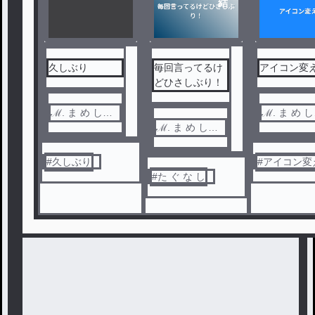
結
久しぶり
毎回言ってるけ
アイコン変
どひさしぶり！
ℳ. ま め し
ℳ. ま め し
ば。
ℳ. ま め し
ば。
ば。
#
久しぶり
#
アイコン変
#
た ぐ な し