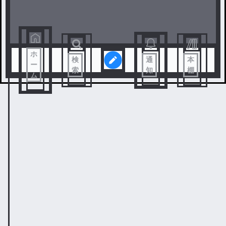
ホ
検
通
本
ー
索
知
棚
ム