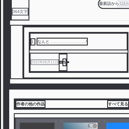
最新話から
1話
364
文字
なんと………………………!
1
.
5
2022年06月11日
作者の他の作品
すべて見る
完