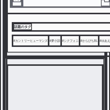
話題のタグ
#
カントリーヒューマンズ
#
夢小説
#
シクフォニ
#
からぴちBL
#
ゆあ