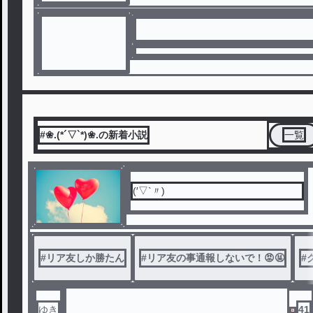
#❀.(*´▽`*)❀.の新着小説
一覧
(′▽`〃)
#
リア友しか勝たん
#
リア友の事通報しないで！😡🤬
#
ゆき
41