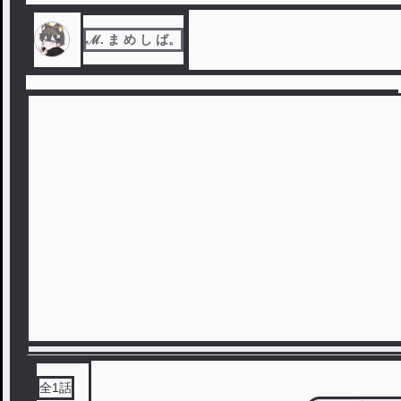
ℳ. ま め し ば。
全
1
話