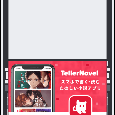
トップ
ファンタジー・異世界・SF
なんと…………
小説を探す
ジャンルから探す
新着小説一覧
恋愛・ロマンス