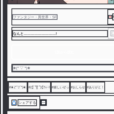
ファンタジー・異世界・SF
なんと………………………!
1話から読む
❀(*´▽`*)❀
#
❀.(*´▽`*)❀.
#
(☝ ՞ਊ ՞)☝ｳｪｰｲ
#
嬉しいぜっ
#
おしらせ
#
ありがと！
シェアする