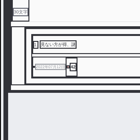
30
文字
見ない方が得、謎
1
.
42
2022年07月12日