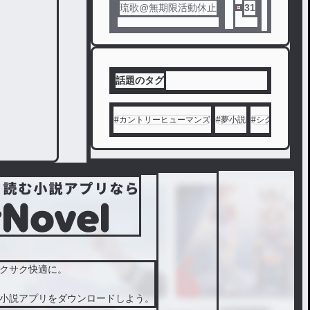
琉歌@無期限活動休止
31
話題のタグ
#
カントリーヒューマンズ
#
夢小説
#
シクフォニ
#
クサク快適に。
小説アプリをダウンロードしよう。