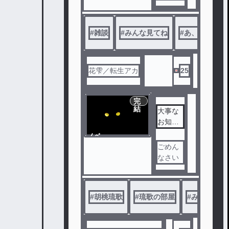
の説明
とか色
々しま
#
雑談
#
みんな見てね
#
あ、やっぱり
す
花雫／転生アカ
25
完
結
大事な
お知ら
せ
ノベ
ル
ごめん
なさい
#
胡桃琉歌
#
琉歌の部屋
#
みんな見て