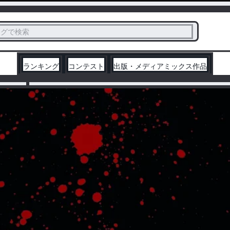
ス
タグで検索
く
ランキング
コンテスト
出版・メディアミックス作品