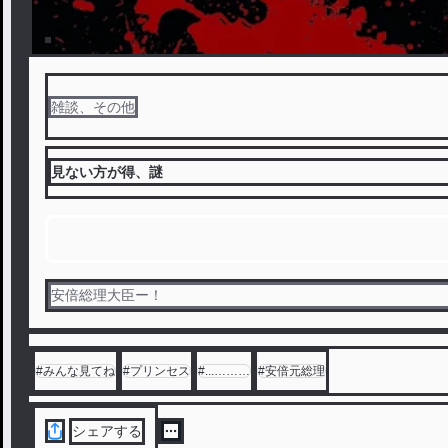
雑談、その他
見ない方が得、謎
安倍総理大臣ー！
#
みんな見てね
#
プリンセス
#
...………
#
安倍元総理
シェアする