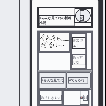
一
#みんな見てねの新着
覧
小説
参加型
ぁ！
あらす
じなら
ぶっ５
６した
よ！！
#
みんな見てね
#
てらるれ！
#
てらり
教祖しきやま
94