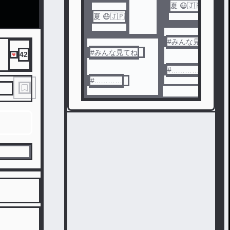
夏 😷🇯🇵
夏 😷🇯🇵
#
みんな見てね
#
みんな見てね
42
#
...………
#
...………