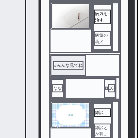
病気を
治す
病気の
莉犬く
んを治
す
#
みんな見てね
なな
16
雑談
ノベ
雑談と
ル
か募集