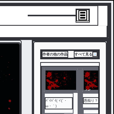
トーリーを書
作者の他の作品
すべて見る
ノベ
ル
ﾊﾞｲﾊﾞｲ(ヾ(´・
愚痴り？
ω・｀)