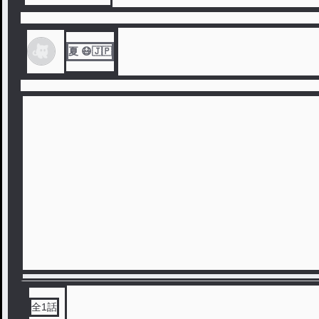
夏 😷🇯🇵
全
1
話