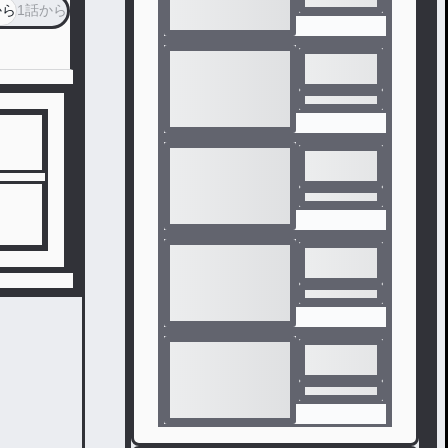
から
1話から