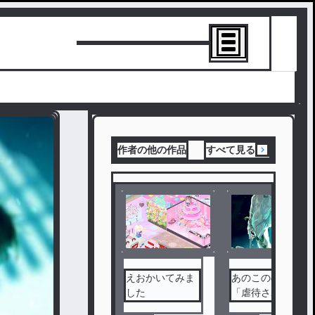
トーリーを書
作者の他の作品
すべて見る
えおかいてみま
あのこののろい
した
「虐待されてた
こ