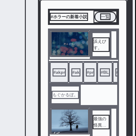
#ホラーの新着小説
一覧
浜えび
す。
#
akpr
#
ak
#
pr
#
BL
#
ホラー
もぐかるぼ。
最強の
怪異さ
んは田
ノベ