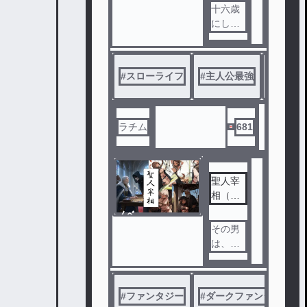
舎暮ら
ル
十六歳
しを嗜
にして
む
全国に
名が知
れ渡る
#
スローライフ
#
主人公最強
#
女主人
怪談作
家とな
った岩
古島（
ラチム
681
いわこ
じま）
透子（
聖人宰
とうこ
相（魔
）は、
霊シリ
とある
ノベ
ーズ）
村に引
ル
その男
っ越し
は、高
てきた
潔な政
。
治姿勢
から、
#
ファンタジー
#
ダークファンタジー
樫馬村
かつて