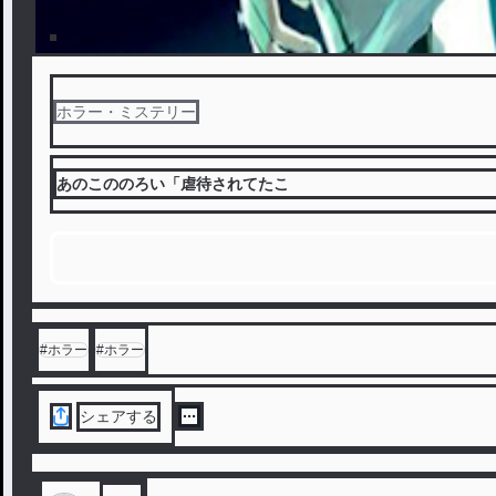
ホラー・ミステリー
あのこののろい「虐待されてたこ
#
ホラー
#
ホラー
シェアする