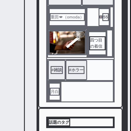
は一見
は「聖
してど
人宰相
こにで
」とま
重田💋（omoda）
55
もある
で呼ば
田舎の
れた。
村だが
それな
完
、住人
結
四つ目
のに…
が非常
の着信
…
に排他
ノベ
的だっ
ル
た。
#
雑談
#
ホラー
次に越
してき
たのは
月白
都会の
娘か。
どれど
れ、少
し脅か
話題のタグ
してや
ろうと