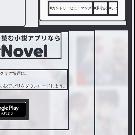
村人は
#
カントリーヒューマンズ
#
夢小説
#
シクフォニ
#
笑う。
災いの
木、人
が消え
る家、
生贄で
栄えた
富豪家
、喋る
クサク快適に。
地蔵。
小説アプリをダウンロードしよう。
村の住
人は透
子を様
々な怪
異に誘
う。
しかし