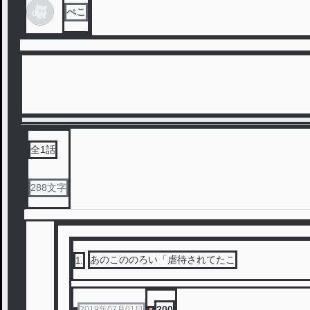
ぺこ
全
1
話
288
文字
あのこののろい「虐待されてたこ
1
.
200
2019年07月01日