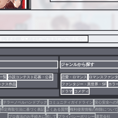
͟͞͞💗嬉しすぎて…😂💓 / そらฅ(^^ฅ♪キラฅ(^^ฅの連載小説
ジャンルから探す
一覧
小説コンテスト応募・公募
恋愛・ロマンス
ロマンスファン
ックス作品
ファンタジー・異世界・SF
ホラ
ドラマ
コメディ
約
テラーノベルハンドブック
コミュニティガイドライン
安心安全への
特定商取引法に基づく表記
よくある質問
権利侵害情報の削除について
プロ責法のお手続きに関して
プライバシーポリシー
運営会社