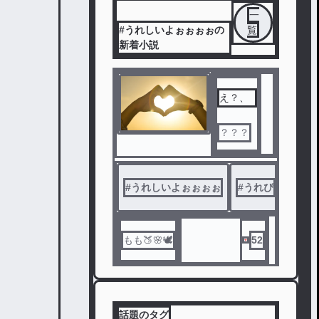
一
#うれしいよぉぉぉぉの
覧
新着小説
え？、
？？？
#
うれしいよぉぉぉぉ
#
うれぴ
#
うれ
もも🍑🌸🕊️
52
話題のタグ