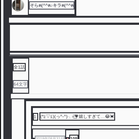
そらฅ(^^ฅ♪キラฅ(^^ฅ
全
1
話
64
文字
(*≧▽≦)(っ^-^)╮=͟͟͞͞💗嬉しすぎて…😂💓
1
.
105
2019年08月31日