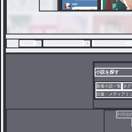
トップ
うれしいよぉぉぉぉ
(*≧▽≦)(っ^-^)╮=͟
小説を探す
新着小説一覧
タグ
出版・メディアミ
利用規