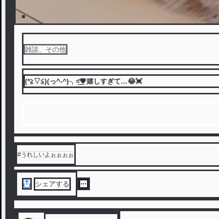
雑談、その他
(*≧▽≦)(っ^-^)╮=͟͟͞͞💗嬉しすぎて…😂💓
#
うれしいよぉぉぉぉ
シェアする