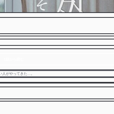
1話から読む
い人がやってきた…。