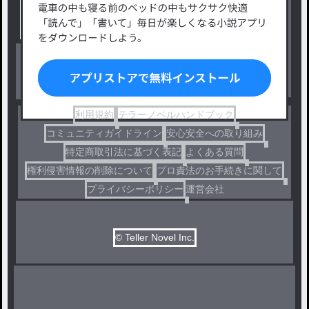
小説コンテスト応募・公募
ファンタジー・異世界・SF
出版・メディアミックス作品
ホラー・ミステリー
BL
ドラマ
コメディ
利用規約
テラーノベルハンドブック
コミュニティガイドライン
安心安全への取り組み
特定商取引法に基づく表記
よくある質問
権利侵害情報の削除について
プロ責法のお手続きに関して
プライバシーポリシー
運営会社
© Teller Novel Inc.