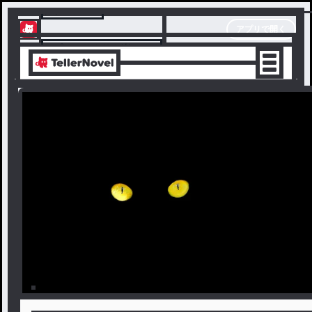
テラーノベル
アプリで開く
アプリでサクサク楽しめる