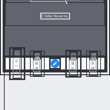
© Teller Novel Inc.
ホ
検
通
本
ー
索
知
棚
ム