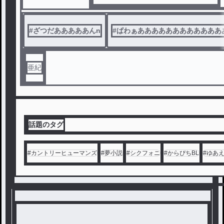
#
ざつだあああああんn
#
ぱわぁああああああああああああ
亜紀
話題のタグ
#
カントリーヒューマンズ
#
夢小説
#
シクフォニ
#
からぴちBL
#
ゆあ