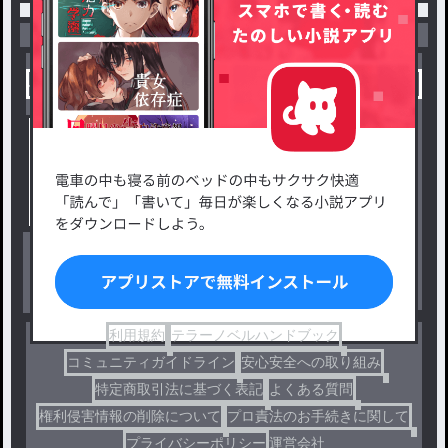
小説を探す
ジャンルから探す
新着小説一覧
恋愛・ロマンス
タグ一覧
ロマンスファンタジー
小説コンテスト応募・公募
ファンタジー・異世界・SF
出版・メディアミックス作品
ホラー・ミステリー
BL
ドラマ
コメディ
利用規約
テラーノベルハンドブック
コミュニティガイドライン
安心安全への取り組み
特定商取引法に基づく表記
よくある質問
権利侵害情報の削除について
プロ責法のお手続きに関して
プライバシーポリシー
運営会社