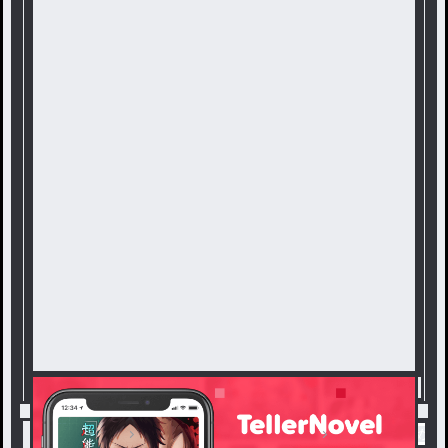
トップ
ああああああああぁぁぁ
けされる / め