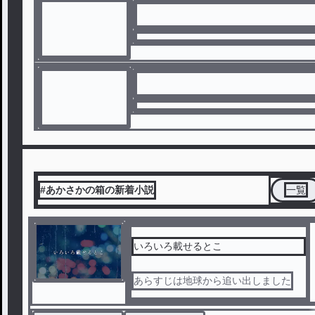
#あかさかの箱の新着小説
一覧
いろいろ載せるとこ
あらすじは地球から追い出しました