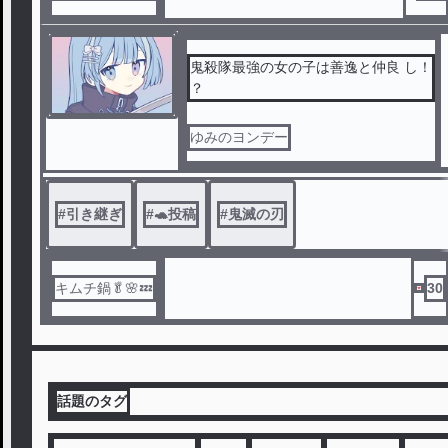
鬼殺隊最強の女の子は善逸と仲良 し！
？
ゆみのヨンデー
#
引き継ぎ
#
🐢投稿
#
鬼滅の刃
キムチ鍋🥬🌸💤
30
話題のタグ