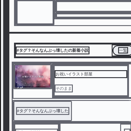
#タグ？そんなんぶっ壊したの新着小説
一覧
お祝いイラスト部屋
ノベ
そのまま
ル
#
タグ？そんなんぶっ壊した