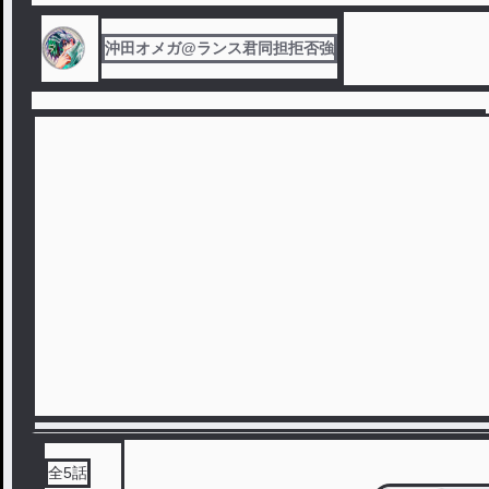
沖田オメガ@ランス君同担拒否強
全
5
話