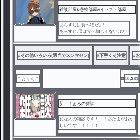
雑談部屋&愚痴部屋&イラスト部屋
ノベ
あらすじは食べ物だよ!!
ル
あらすじ:僕は食べ物じゃないけど!!
#
その他いろいろ(適当でスンマセン)
#
下手くそ注意
#
お
こおりんご
10,331
新！！ぁろの雑談
変な人の雑談です！！！あたまがおか
しいです！！！！！