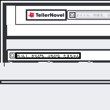
タイトル、作家名、
#
いんく、からぴち、ぷちひな、たまちゃん
#
いんく
(14件)
#
夏コラ
(14件)
#
ぷちひな
#
夏コラボ
(8件)
#
からぴちBL
(7件)
#
ご本
#いんく、からぴち、ぷちひな、たまちゃんの小説一覧
90件
以上