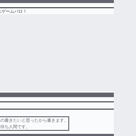
スゲームパロ！
、ぷちひな、たまちゃん
#
参加型
#
主も参加
120
ム
。の書きたいと思ったから書きます。
ト待ち人間です。