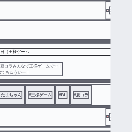
24
終日（王様ゲーム
！夏コラみんなで王様ゲームです！
のでちゅういー！
、たまちゃん
#
王様ゲーム
#
BL
#
夏コラ
89