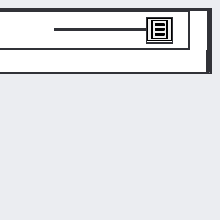
トーリーを書
らぴち
(9件)
#
参加型
(9件)
#
BL
(5件)