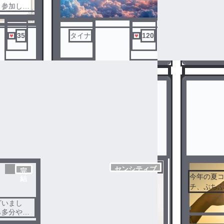
、参加して
35
タイナ
120
MUJI 
センシティブ
完
夏コラ短編集
今年の夏
結
チ、ぷち
く、たま
3
4
ざいまし
リクください
ら多分やる
囲はフォロ