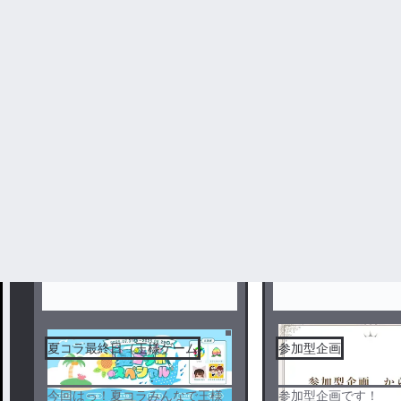
いんく、からぴち、ぷちひな、たまちゃんの小説は90件投稿さ
く、夏コラ、ぷちひなフレンズ、からぴち夏コラボSP、からぴち
ぷちひな、たまちゃんの小説を楽しみましょう。
#いんく、からぴち、ぷちひな、たまちゃんの人気ランキング
夏コラ最終日（王様ゲーム
参加型企画
今回はっ！夏コラみんなで王様
参加型企画です！