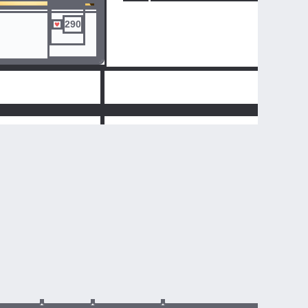
290
もからかわれるんですけど！
フレンズ
#
いんく
#
たまちゃん
#
いんく、からぴち、ぷちひな