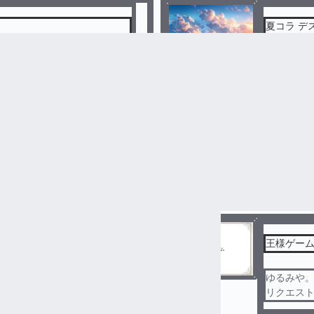
夏コラ デ
#
夏コラ
#
いんく、からぴち
夏コラ
#
いんく、からぴち、ぷちひな、たまちゃん
タイナ
35
王様ゲー
……そんな毎日を過ごしている
ノベ
ゆるみや
ル
リクエス