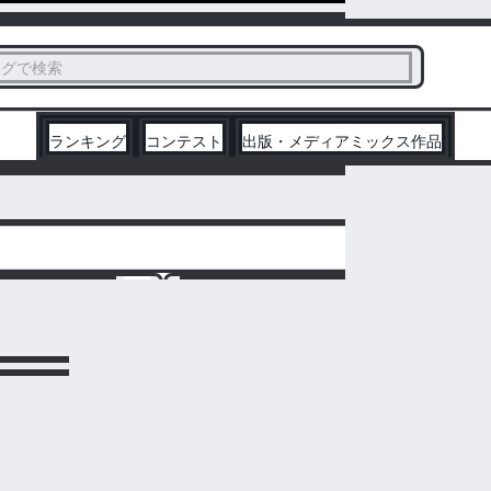
ス
タグで検索
く
ランキング
コンテスト
出版・メディアミックス作品
フレンズ
(12件)
#
からぴち夏コラボSP
(10件)
#
か
人様には関係ありません
(7件)
#
たまちゃん
(6件)