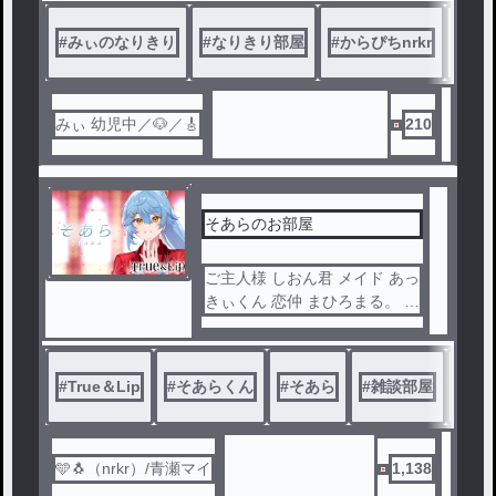
#
みぃのなりきり
#
なりきり部屋
#
からぴちnrkr
#
st
みぃ ‪幼児中／🐶／🎸
210
そあらのお部屋
ご主人様 しおん君 メイド あっ
きぃくん 恋仲 まひろまる。 兄
りうら 家族 あっきぃくん（ま
た別の）
#
True＆Lip
#
そあらくん
#
そあら
#
雑談部屋
#
nr
🩵🐧（nrkr）/青瀬マイ
1,138