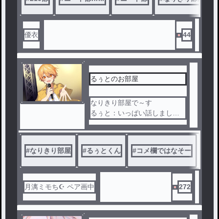
優衣
44
るぅとのお部屋
なりきり部屋で～す
るぅと：いっぱい話しましょ
う！
#
なりきり部屋
#
るぅとくん
#
コメ欄ではなそー
月漓ミモち☪︎ ペア画中
272