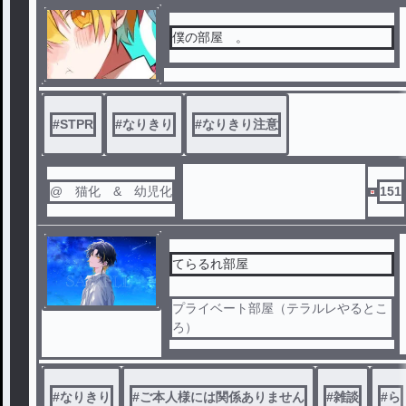
僕の部屋 。
#
STPR
#
なりきり
#
なりきり注意
@ 猫化 & 幼児化
151
てらるれ部屋
プライベート部屋（テラルレやるとこ
ろ）
#
なりきり
#
ご本人様には関係ありません
#
雑談
#
ら